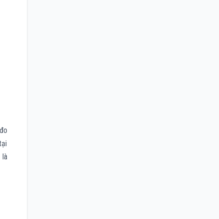
 đo
tại
 là