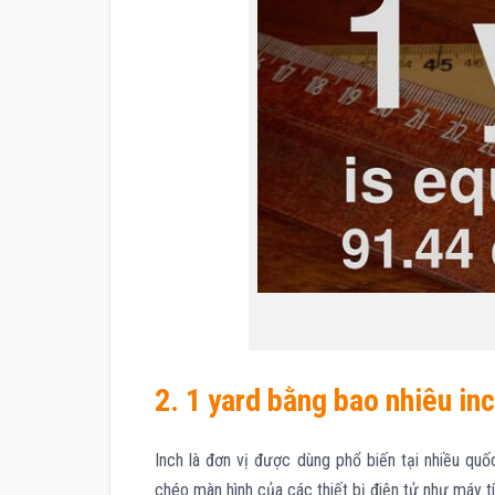
2. 1 yard bằng bao nhiêu in
Inch là đơn vị được dùng phổ biến tại nhiều q
chéo màn hình của các thiết bị điện tử như máy tín