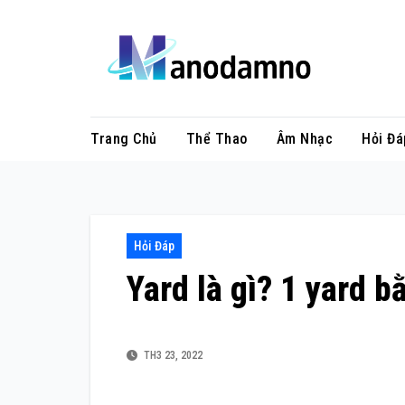
Skip
to
content
Trang Chủ
Thể Thao
Âm Nhạc
Hỏi Đá
Hỏi Đáp
Yard là gì? 1 yard 
TH3 23, 2022