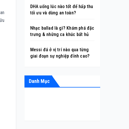
DHA uống lúc nào tốt để hấp thu
uan
tối ưu và dùng an toàn?
hữu
Nhạc ballad là gì? Khám phá đặc
trưng & những ca khúc bất hủ
Messi đá ở vị trí nào qua từng
giai đoạn sự nghiệp đỉnh cao?
Danh Mục
ÂM NHẠC
GIẢI TRÍ
HỎI ĐÁP
LÀM ĐẸP
THỂ THAO
TIỂU SỬ
TIN TỨC