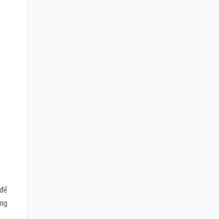
 để
úng