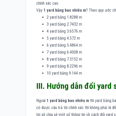
chính xác cao.
Vậy
1 yard bằng bao nhiêu m
? Theo quy ước ch
2 yard bằng 1.8288 m
3 yard bằng 2.7432 m
4 yard bằng 3.6576 m
5 yard bằng 4.572 m
6 yard bằng 5.4864 m
7 yard bằng 6.4008 m
8 yard bằng 7.3152 m
9 yard bằng 8.2296 m
10 yard bằng 9.144 m
III. Hướng dẫn đổi yard
Ngoài
1 yard bằng bao nhiêu m
thì yard bằng b
có được câu trả lời chính xác thì không phải là 
tôi sẽ chia sẻ một số thông tin về cách đổi yard 