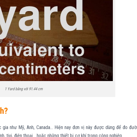
1 Yard bằng với 91.44 cm
ch?
uốc gia như Mỹ, Anh, Canada… Hiện nay đơn vị này được dùng để đo đư
h, tivi, điện thoại… hoặc những thiết bị cơ khí trong công nghiệp.