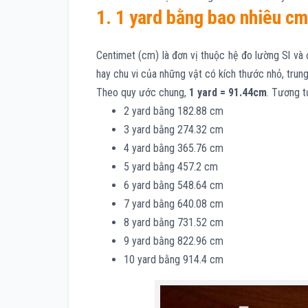
1. 1 yard bằng bao nhiêu c
Centimet (cm) là đơn vị thuộc hệ đo lường Sl và
hay chu vi của những vật có kích thước nhỏ, trung
Theo quy ước chung,
1 yard = 91.44cm
. Tương t
2 yard bằng 182.88 cm
3 yard bằng 274.32 cm
4 yard bằng 365.76 cm
5 yard bằng 457.2 cm
6 yard bằng 548.64 cm
7 yard bằng 640.08 cm
8 yard bằng 731.52 cm
9 yard bằng 822.96 cm
10 yard bằng 914.4 cm