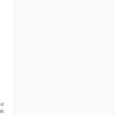
rất
 độ