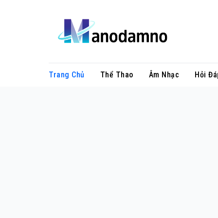
Skip
to
content
Trang Chủ
Thể Thao
Âm Nhạc
Hỏi Đá