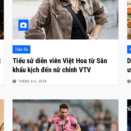
Tiểu Sử
t
Tiểu sử diễn viên Việt Hoa từ Sân
D
khấu kịch đến nữ chính VTV
ư
THÁNG 8 6, 2026