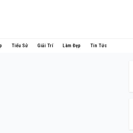
p
Tiểu Sử
Giải Trí
Làm Đẹp
Tin Tức