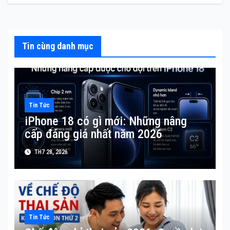
viết
Tin cùng danh mục
Tin Tức
iPhone 18 có gì mới: Những nâng
cấp đáng giá nhất năm 2026
TH7 28, 2026
Tin Tức