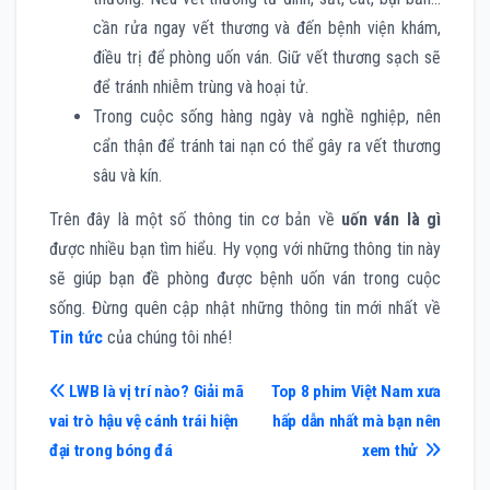
cần rửa ngay vết thương và đến bệnh viện khám,
điều trị để phòng uốn ván. Giữ vết thương sạch sẽ
để tránh nhiễm trùng và hoại tử.
Trong cuộc sống hàng ngày và nghề nghiệp, nên
cẩn thận để tránh tai nạn có thể gây ra vết thương
sâu và kín.
Trên đây là một số thông tin cơ bản về
uốn ván là gì
được nhiều bạn tìm hiểu. Hy vọng với những thông tin này
sẽ giúp bạn đề phòng được bệnh uốn ván trong cuộc
sống. Đừng quên cập nhật những thông tin mới nhất về
Tin tức
của chúng tôi nhé!
Điều
LWB là vị trí nào? Giải mã
Top 8 phim Việt Nam xưa
vai trò hậu vệ cánh trái hiện
hấp dẫn nhất mà bạn nên
hướng
đại trong bóng đá
xem thử
bài