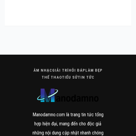
ÂM NHẠC
GIẢI TRÍ
HỎI ĐÁP
LÀM ĐẸP
THỂ THAO
TIỂU SỬ
TIN TỨC
ÂM NHẠC
GIẢI TRÍ
HỎI ĐÁP
LÀM ĐẸP
THỂ THAO
TIỂU SỬ
TIN TỨC
Manodamno.com là trang tin tức tổng
hợp hiện đại, mang đến cho độc giả
những nội dung cập nhật nhanh chóng