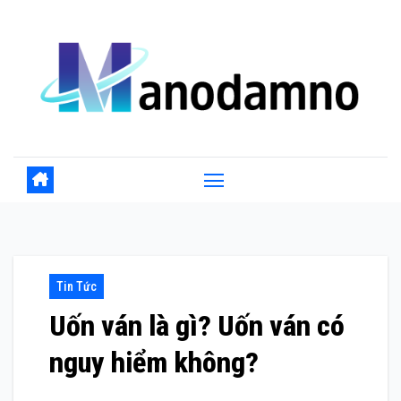
Skip
to
content
Tin Tức
Uốn ván là gì? Uốn ván có
nguy hiểm không?