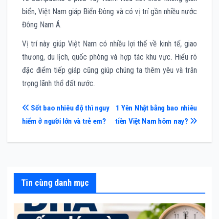
biển, Việt Nam giáp Biển Đông và có vị trí gần nhiều nước
Đông Nam Á.
Vị trí này giúp Việt Nam có nhiều lợi thế về kinh tế, giao
thương, du lịch, quốc phòng và hợp tác khu vực. Hiểu rõ
đặc điểm tiếp giáp cũng giúp chúng ta thêm yêu và trân
trọng lãnh thổ đất nước.
Điều
Sốt bao nhiêu độ thì nguy
1 Yên Nhật bằng bao nhiêu
hiểm ở người lớn và trẻ em?
tiền Việt Nam hôm nay?
hướng
bài
viết
Tin cùng danh mục