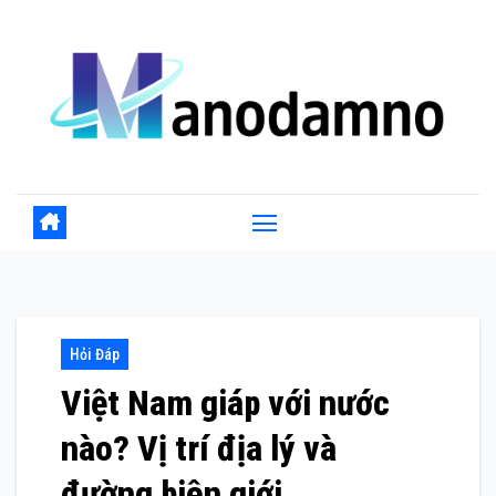
Skip
to
content
Hỏi Đáp
Việt Nam giáp với nước
nào? Vị trí địa lý và
đường biên giới