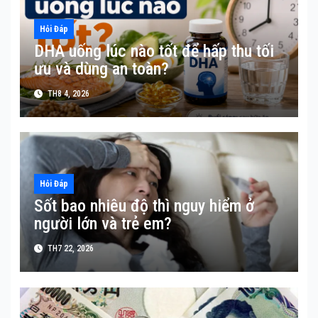
Hỏi Đáp
DHA uống lúc nào tốt để hấp thu tối
ưu và dùng an toàn?
TH8 4, 2026
Hỏi Đáp
Sốt bao nhiêu độ thì nguy hiểm ở
người lớn và trẻ em?
TH7 22, 2026