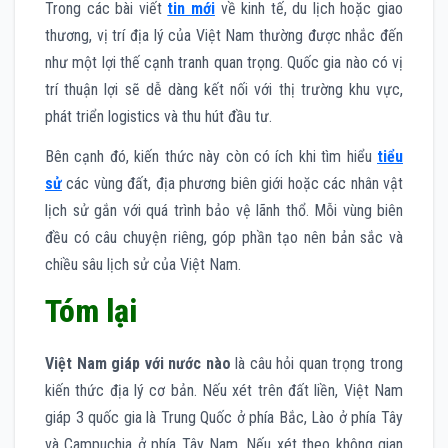
Trong các bài viết
tin mới
về kinh tế, du lịch hoặc giao
thương, vị trí địa lý của Việt Nam thường được nhắc đến
như một lợi thế cạnh tranh quan trọng. Quốc gia nào có vị
trí thuận lợi sẽ dễ dàng kết nối với thị trường khu vực,
phát triển logistics và thu hút đầu tư.
Bên cạnh đó, kiến thức này còn có ích khi tìm hiểu
tiểu
sử
các vùng đất, địa phương biên giới hoặc các nhân vật
lịch sử gắn với quá trình bảo vệ lãnh thổ. Mỗi vùng biên
đều có câu chuyện riêng, góp phần tạo nên bản sắc và
chiều sâu lịch sử của Việt Nam.
Tóm lại
Việt Nam giáp với nước nào
là câu hỏi quan trọng trong
kiến thức địa lý cơ bản. Nếu xét trên đất liền, Việt Nam
giáp 3 quốc gia là Trung Quốc ở phía Bắc, Lào ở phía Tây
và Campuchia ở phía Tây Nam. Nếu xét theo không gian