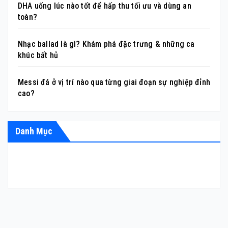
DHA uống lúc nào tốt để hấp thu tối ưu và dùng an
toàn?
Nhạc ballad là gì? Khám phá đặc trưng & những ca
khúc bất hủ
Messi đá ở vị trí nào qua từng giai đoạn sự nghiệp đỉnh
cao?
Danh Mục
ÂM NHẠC
GIẢI TRÍ
HỎI ĐÁP
LÀM ĐẸP
THỂ THAO
TIỂU SỬ
TIN TỨC