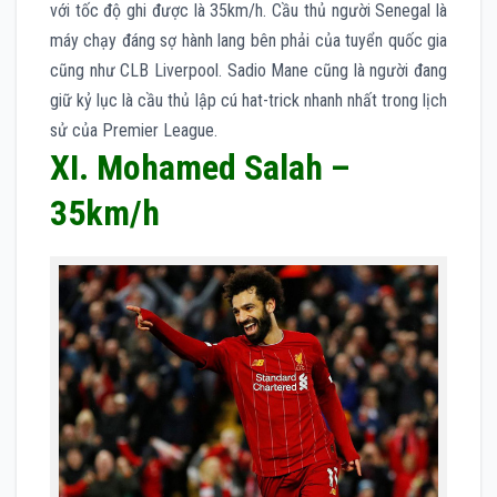
với tốc độ ghi được là 35km/h. Cầu thủ người Senegal là
máy chạy đáng sợ hành lang bên phải của tuyển quốc gia
cũng như CLB Liverpool. Sadio Mane cũng là người đang
giữ kỷ lục là cầu thủ lập cú hat-trick nhanh nhất trong lịch
sử của Premier League.
XI. Mohamed Salah –
35km/h