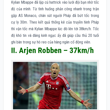
Kylian Mbappe đã lập cú hattrick vào lưới đội bạn nhờ tốc
độ của mình. Từ tình huống phản công nhanh trong trận
gặp AS Monaco, chân sút người Pháp đã bứt tốc trong
cự ly 30m. Theo kết quả thống kê của truyền hình Pháp
thì vận tốc mà Kylian Mbappe lúc đó lên tới 38km/h. Tốc
độ khó tin và đáng kinh ngạc ấy đã giúp cầu thủ 20 tuổi
ghi bàn trong sự hò reo của hàng ngàn cổ động viên.
II. Arjen Robben – 37km/h