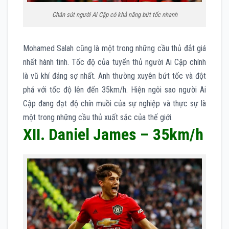
Chân sút người Ai Cập có khả năng bứt tốc nhanh
Mohamed Salah cũng là một trong những cầu thủ đắt giá
nhất hành tinh. Tốc độ của tuyển thủ người Ai Cập chính
là vũ khí đáng sợ nhất. Anh thường xuyên bứt tốc và đột
phá với tốc độ lên đến 35km/h. Hiện ngôi sao người Ai
Cập đang đạt độ chín muồi của sự nghiệp và thực sự là
một trong những cầu thủ xuất sắc của thế giới.
XII. Daniel James – 35km/h