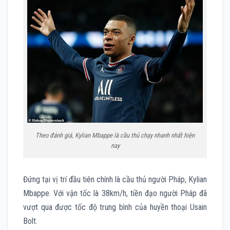
Theo đánh giá, Kylian Mbappe là cầu thủ chạy nhanh nhất hiện
nay
Đứng tại vị trí đầu tiên chính là cầu thủ người Pháp, Kylian
Mbappe. Với vận tốc là 38km/h, tiền đạo người Pháp đã
vượt qua được tốc độ trung bình của huyền thoại Usain
Bolt.