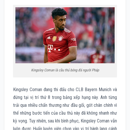
Kingsley Coman là cầu thủ bóng đá người Pháp
Kingsley Coman đang thi đấu cho CLB Bayern Munich và
đứng tại vị trí thứ 8 trong bảng xếp hạng này. Anh từng
trải qua nhiều chấn thương như đầu gối, gót chân chính vì
thế những bước tiến của cầu thủ này đã không nhanh như
kỳ vọng. Tuy nhiên, sau khi bình phục, Kingsley Coman vẫn
luôn được Huấn luyện viên chọn vào vị trí hành lang cánh