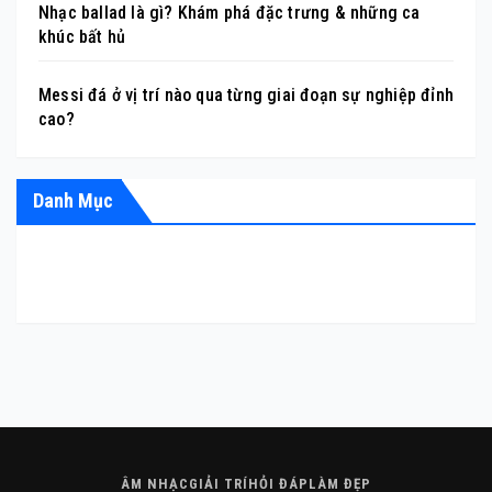
Nhạc ballad là gì? Khám phá đặc trưng & những ca
khúc bất hủ
Messi đá ở vị trí nào qua từng giai đoạn sự nghiệp đỉnh
cao?
Danh Mục
ÂM NHẠC
GIẢI TRÍ
HỎI ĐÁP
LÀM ĐẸP
THỂ THAO
TIỂU SỬ
TIN TỨC
ÂM NHẠC
GIẢI TRÍ
HỎI ĐÁP
LÀM ĐẸP