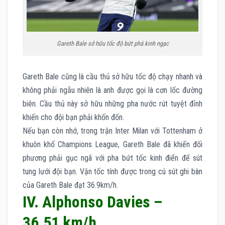
Gareth Bale sở hữu tốc độ bứt phá kinh ngạc
Gareth Bale cũng là cầu thủ sở hữu tốc độ chạy nhanh và
không phải ngẫu nhiên là anh được gọi là cơn lốc đường
biên. Cầu thủ này sở hữu những pha nước rút tuyệt đỉnh
khiến cho đội bạn phải khốn đốn.
Nếu bạn còn nhớ, trong trận Inter Milan với Tottenham ở
khuôn khổ Champions League, Gareth Bale đã khiến đối
phương phải gục ngã với pha bứt tốc kinh điển để sút
tung lưới đội bạn. Vận tốc tính được trong cú sút ghi bàn
của Gareth Bale đạt 36.9km/h.
IV. Alphonso Davies –
36.51 km/h