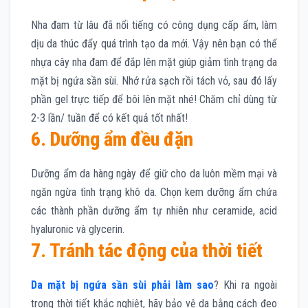
Nha đam từ lâu đã nổi tiếng có công dụng cấp ẩm, làm
dịu da thúc đẩy quá trình tạo da mới. Vậy nên bạn có thể
nhựa cây nha đam để đắp lên mặt giúp giảm tình trạng da
mặt bị ngứa sần sùi. Nhớ rửa sạch rồi tách vỏ, sau đó lấy
phần gel trực tiếp để bôi lên mặt nhé! Chăm chỉ dùng từ
2-3 lần/ tuần để có kết quả tốt nhất!
6. Dưỡng ẩm đều đặn
Dưỡng ẩm da hàng ngày để giữ cho da luôn mềm mại và
ngăn ngừa tình trạng khô da. Chọn kem dưỡng ẩm chứa
các thành phần dưỡng ẩm tự nhiên như ceramide, acid
hyaluronic và glycerin.
7. Tránh tác động của thời tiết
Da mặt bị ngứa sần sùi phải làm sao
? Khi ra ngoài
trong thời tiết khắc nghiệt, hãy bảo vệ da bằng cách đeo