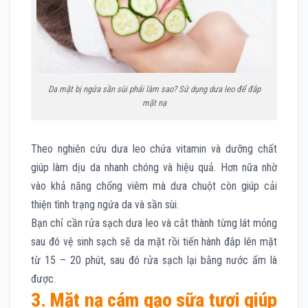
Da mặt bị ngứa sần sùi phải làm sao? Sử dụng dưa leo để đắp
mặt nạ
Theo nghiên cứu dưa leo chứa vitamin và dưỡng chất
giúp làm dịu da nhanh chóng và hiệu quả. Hơn nữa nhờ
vào khả năng chống viêm mà dưa chuột còn giúp cải
thiện tình trạng ngứa da và sần sùi.
Bạn chỉ cần rửa sạch dưa leo và cắt thành từng lát mỏng
sau đó vệ sinh sạch sẽ da mặt rồi tiến hành đắp lên mặt
từ 15 – 20 phút, sau đó rửa sạch lại bằng nước ấm là
được.
3. Mặt nạ cám gạo sữa tươi giúp