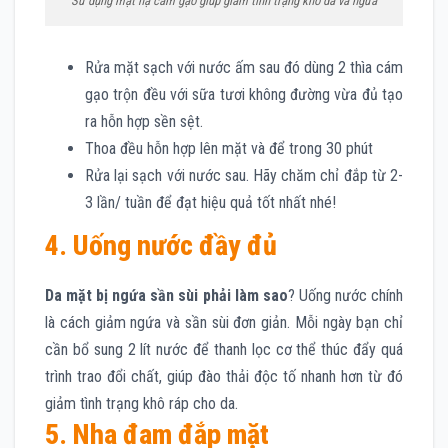
Sử dụng mặt nạ cám gạo giúp giảm tình trạng khô da và ngứa
Rửa mặt sạch với nước ấm sau đó dùng 2 thìa cám
gạo trộn đều với sữa tươi không đường vừa đủ tạo
ra hỗn hợp sền sệt.
Thoa đều hỗn hợp lên mặt và để trong 30 phút
Rửa lại sạch với nước sau. Hãy chăm chỉ đắp từ 2-
3 lần/ tuần để đạt hiệu quả tốt nhất nhé!
4. Uống nước đầy đủ
Da mặt bị ngứa sần sùi phải làm sao
? Uống nước chính
là cách giảm ngứa và sần sùi đơn giản. Mỗi ngày bạn chỉ
cần bổ sung 2 lít nước để thanh lọc cơ thể thúc đẩy quá
trình trao đổi chất, giúp đào thải độc tố nhanh hơn từ đó
giảm tình trạng khô ráp cho da.
5. Nha đam đắp mặt