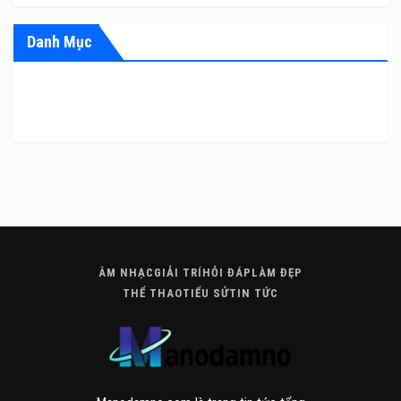
Danh Mục
ÂM NHẠC
GIẢI TRÍ
HỎI ĐÁP
LÀM ĐẸP
THỂ THAO
TIỂU SỬ
TIN TỨC
ÂM NHẠC
GIẢI TRÍ
HỎI ĐÁP
LÀM ĐẸP
THỂ THAO
TIỂU SỬ
TIN TỨC