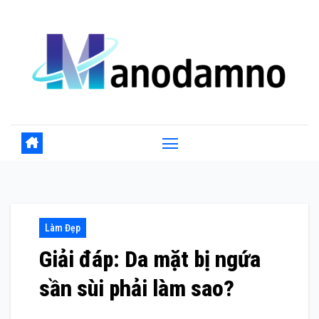
Skip
to
content
Làm Đẹp
Giải đáp: Da mặt bị ngứa
sần sùi phải làm sao?