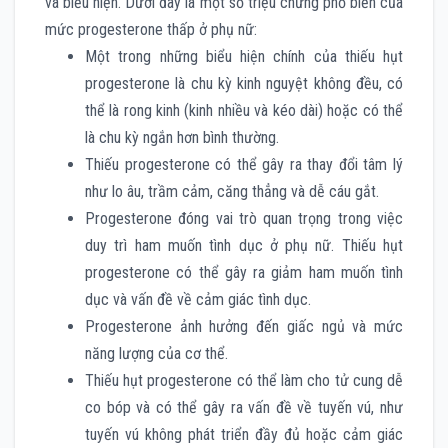
và biểu hiện. Dưới đây là một số triệu chứng phổ biến của
mức progesterone thấp ở phụ nữ:
Một trong những biểu hiện chính của thiếu hụt
progesterone là chu kỳ kinh nguyệt không đều, có
thể là rong kinh (kinh nhiều và kéo dài) hoặc có thể
là chu kỳ ngắn hơn bình thường.
Thiếu progesterone có thể gây ra thay đổi tâm lý
như lo âu, trầm cảm, căng thẳng và dễ cáu gắt.
Progesterone đóng vai trò quan trọng trong việc
duy trì ham muốn tình dục ở phụ nữ. Thiếu hụt
progesterone có thể gây ra giảm ham muốn tình
dục và vấn đề về cảm giác tình dục.
Progesterone ảnh hưởng đến giấc ngủ và mức
năng lượng của cơ thể.
Thiếu hụt progesterone có thể làm cho tử cung dễ
co bóp và có thể gây ra vấn đề về tuyến vú, như
tuyến vú không phát triển đầy đủ hoặc cảm giác