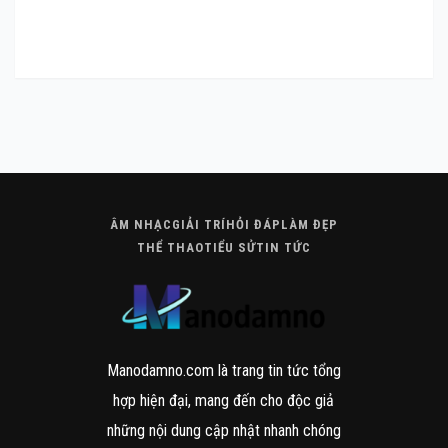
ÂM NHẠC
GIẢI TRÍ
HỎI ĐÁP
LÀM ĐẸP
THỂ THAO
TIỂU SỬ
TIN TỨC
ÂM NHẠC
GIẢI TRÍ
HỎI ĐÁP
LÀM ĐẸP
THỂ THAO
TIỂU SỬ
TIN TỨC
Manodamno.com là trang tin tức tổng
hợp hiện đại, mang đến cho độc giả
những nội dung cập nhật nhanh chóng