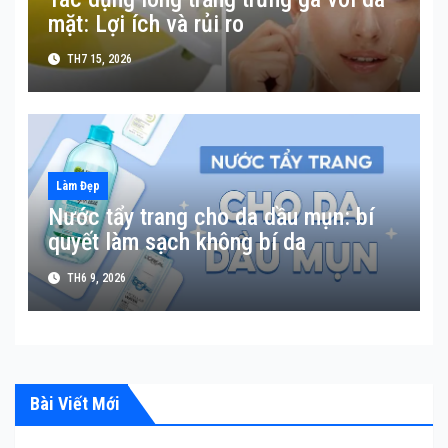
mặt: Lợi ích và rủi ro
TH7 15, 2026
Làm Đẹp
Nước tẩy trang cho da dầu mụn: bí
quyết làm sạch không bí da
TH6 9, 2026
Bài Viết Mới