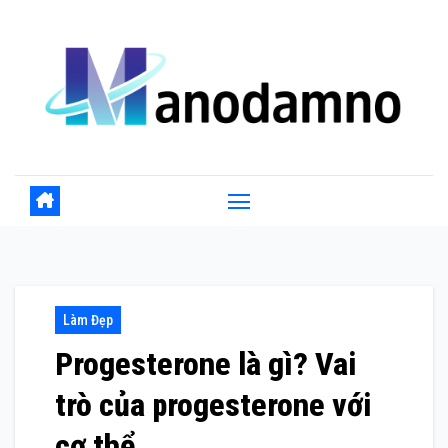
Skip
to
content
Làm Đẹp
Progesterone là gì? Vai
trò của progesterone với
cơ thể