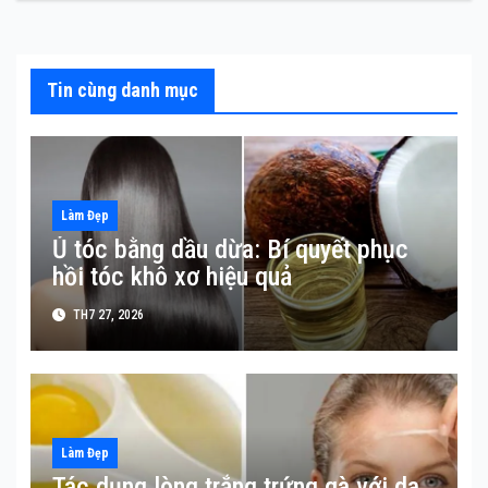
viết
Tin cùng danh mục
Làm Đẹp
Ủ tóc bằng dầu dừa: Bí quyết phục
hồi tóc khô xơ hiệu quả
TH7 27, 2026
Làm Đẹp
Tác dụng lòng trắng trứng gà với da