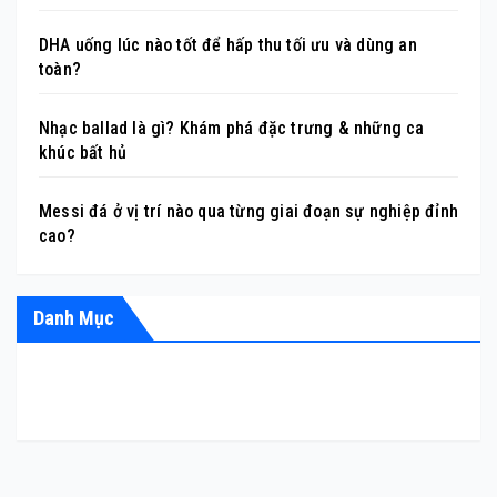
DHA uống lúc nào tốt để hấp thu tối ưu và dùng an
toàn?
Nhạc ballad là gì? Khám phá đặc trưng & những ca
khúc bất hủ
Messi đá ở vị trí nào qua từng giai đoạn sự nghiệp đỉnh
cao?
Danh Mục
ÂM NHẠC
GIẢI TRÍ
HỎI ĐÁP
LÀM ĐẸP
THỂ THAO
TIỂU SỬ
TIN TỨC