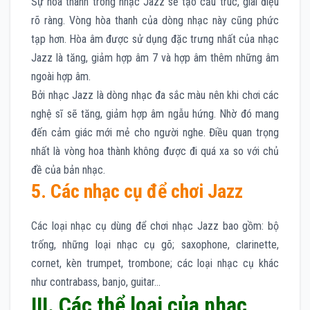
Sự hòa thành trong nhạc Jazz sẽ tạo cấu trúc, giai điệu
rõ ràng. Vòng hòa thanh của dòng nhạc này cũng phức
tạp hơn. Hòa âm được sử dụng đặc trưng nhất của nhạc
Jazz là tăng, giảm hợp âm 7 và hợp âm thêm những âm
ngoài hợp âm.
Bởi nhạc Jazz là dòng nhạc đa sắc màu nên khi chơi các
nghệ sĩ sẽ tăng, giảm hợp âm ngẫu hứng. Nhờ đó mang
đến cảm giác mới mẻ cho người nghe. Điều quan trọng
nhất là vòng hoa thành không được đi quá xa so với chủ
đề của bản nhạc.
5. Các nhạc cụ để chơi Jazz
Các loại nhạc cụ dùng để chơi nhạc Jazz bao gồm: bộ
trống, những loại nhạc cụ gõ; saxophone, clarinette,
cornet, kèn trumpet, trombone; các loại nhạc cụ khác
như contrabass, banjo, guitar…
III. Các thể loại của nhạc