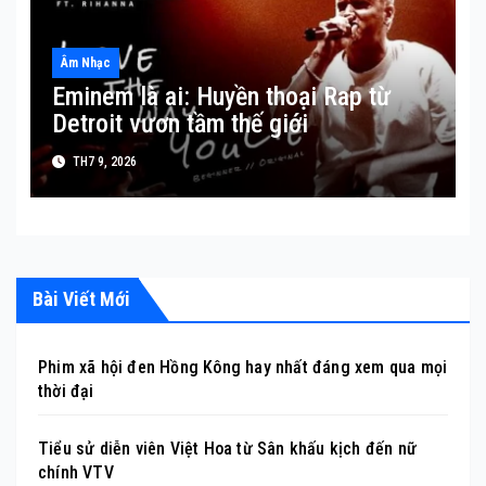
Âm Nhạc
Eminem là ai: Huyền thoại Rap từ
Detroit vươn tầm thế giới
TH7 9, 2026
Bài Viết Mới
Phim xã hội đen Hồng Kông hay nhất đáng xem qua mọi
thời đại
Tiểu sử diễn viên Việt Hoa từ Sân khấu kịch đến nữ
chính VTV