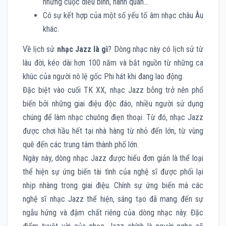
những cuộc diễu binh, hành quân…
Có sự kết hợp của một số yếu tố âm nhạc châu Âu
khác.
Về lịch sử
nhạc Jazz là gì
? Dòng nhạc này có lịch sử từ
lâu đời, kéo dài hơn 100 năm và bắt nguồn từ những ca
khúc của người nô lệ gốc Phi hát khi đang lao động.
Đặc biệt vào cuối TK XX, nhạc Jazz bỗng trở nên phổ
biến bởi những giai điệu độc đáo, nhiều người sử dụng
chúng để làm nhạc chuông điẹn thoại. Từ đó, nhạc Jazz
được chơi hầu hết tại nhà hàng từ nhỏ đến lớn, từ vùng
quê đến các trung tâm thành phố lớn.
Ngày này, dòng nhạc Jazz được hiểu đơn giản là thể loại
thể hiện sự ứng biến tài tình của nghệ sĩ được phối lại
nhịp nhàng trong giai điệu. Chính sự ứng biến mà các
nghệ sĩ nhạc Jazz thể hiện, sáng tạo đã mang đến sự
ngẫu hứng và đậm chất riêng của dòng nhạc này. Đặc